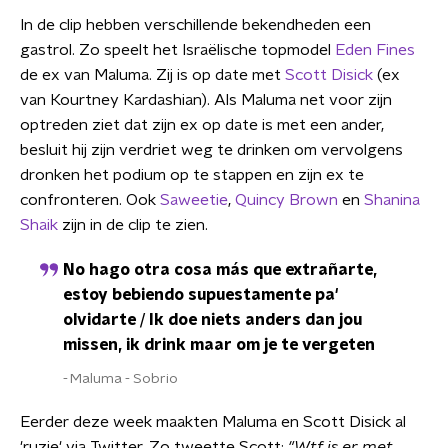
In de clip hebben verschillende bekendheden een
gastrol. Zo speelt het Israëlische topmodel
Eden Fines
de ex van Maluma. Zij is op date met
Scott Disick
(ex
van Kourtney Kardashian). Als Maluma net voor zijn
optreden ziet dat zijn ex op date is met een ander,
besluit hij zijn verdriet weg te drinken om vervolgens
dronken het podium op te stappen en zijn ex te
confronteren. Ook
Saweetie
,
Quincy Brown
en
Shanina
Shaik
zijn in de clip te zien.
No hago otra cosa más que extrañarte,
estoy bebiendo supuestamente pa'
olvidarte / Ik doe niets anders dan jou
missen, ik drink maar om je te vergeten
Maluma - Sobrio
Eerder deze week maakten Maluma en Scott Disick al
'ruzie' via Twitter. Zo tweette Scott:
"Wtf is er met