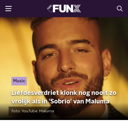
Music
Liefdesverdriet klonk nog nooit zo
vrolijk als in 'Sobrio' van Maluma
foto:
YouTube: Maluma