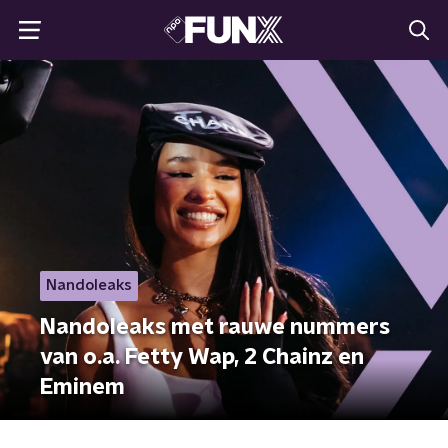
Nandoleaks
Nandoleaks met rauwe nummers
van o.a. Fetty Wap, 2 Chainz en
Eminem