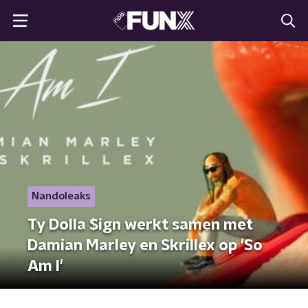
Nandoleaks
Ty Dolla $ign werkt samen met
Damian Marley en Skrillex op 'So
Am I'