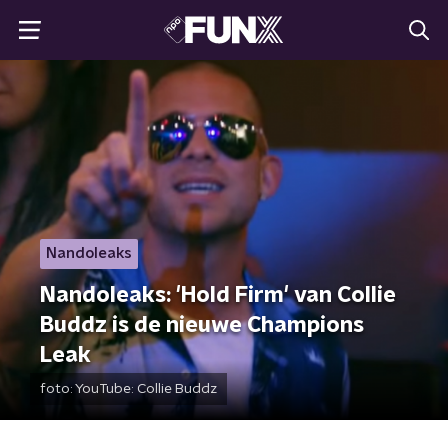
Nandoleaks
Nandoleaks: 'Hold Firm' van Collie
Buddz is de nieuwe Champions
Leak
foto:
YouTube: Collie Buddz