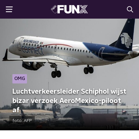
OMG
Luchtverkeersleider Schiphol wijst
bizar verzoek AeroMexico-piloot
af
foto:
AFP