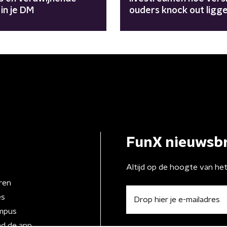
 in je DM
ouders knock out ligg
FunX nieuwsbr
Altijd op de hoogte van he
ren
es
mpus
d de app