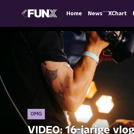
Home
News
XChart
OMG
VIDEO: 16-jarige vlo