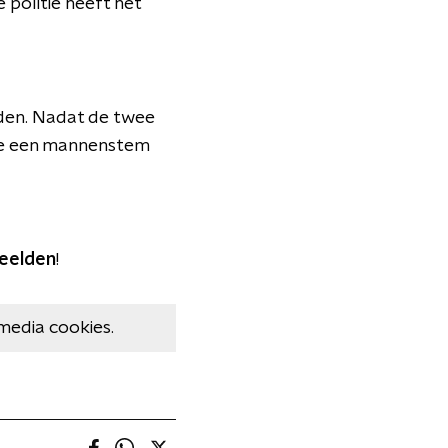
 politie heeft het
dden. Nadat de twee
 je een mannenstem
beelden
!
media cookies.