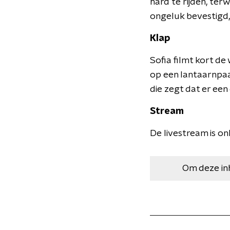
hard te rijden, ter
ongeluk bevestigd,
Klap
Sofia filmt kort d
op een lantaarnpaa
die zegt dat er een 
Stream
De livestream is o
Om deze in