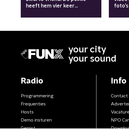
heeft hem vier keer
foto's
geschoten"
your city
your sound
Radio
Info
Programmering
Contact
Frequenties
Adverte
Hosts
Vacatur
Demo insturen
NPO Ca
Gemist
Downloa