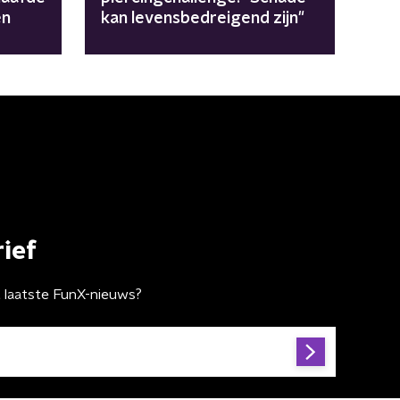
en
kan levensbedreigend zijn"
ief
t laatste FunX-nieuws?