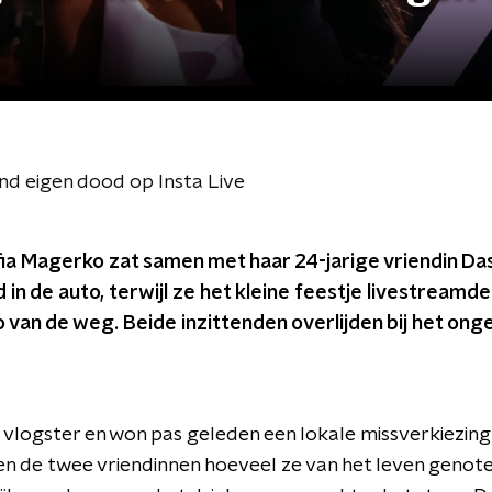
end eigen dood op Insta Live
ia Magerko zat samen met haar 24-jarige vriendin 
 in de auto, terwijl ze het kleine feestje livestreamde
o van de weg. Beide inzittenden overlijden bij het onge
vlogster en won pas geleden een lokale missverkiezing 
en de twee vriendinnen hoeveel ze van het leven genoten