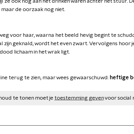
wijl ze ook nog aan het drinken waren achter het stuur. De
 maar de oorzaak nog niet.
e weg voor haar, waarna het beeld hevig begint te schu
l zijn geknald, wordt het even zwart. Vervolgens hoor
dood lichaam in het wrak ligt.
nline terug te zien, maar wees gewaarschuwd:
heftige 
houd te tonen moet je
toestemming geven
voor social 