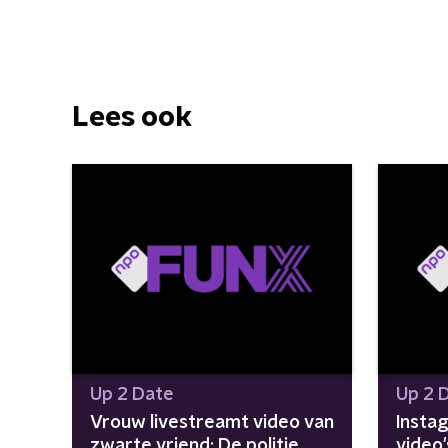
Lees ook
Up 2 Date
Up 2 
Vrouw livestreamt video van
Insta
zwarte vriend: De politie
video