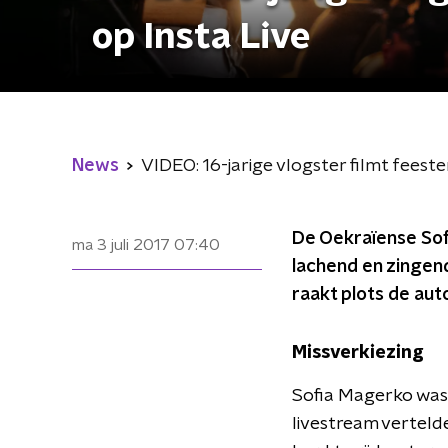
op Insta Live
News
VIDEO: 16-jarige vlogster filmt feest
De Oekraïense Sof
ma 3 juli 2017
07:40
lachend en zingend
raakt plots de aut
Missverkiezing
Sofia Magerko was 
livestream verteld