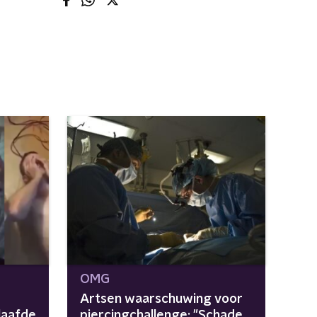
OMG
Artsen waarschuwing voor
laafde
piercingchallenge: "Schade