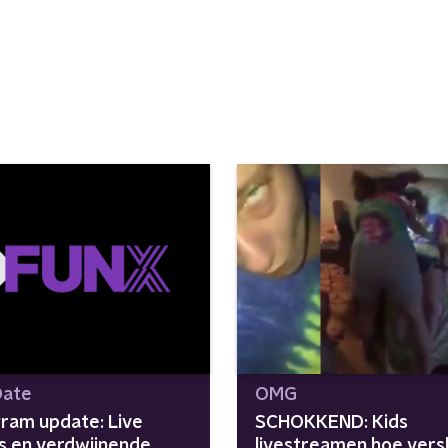
Date
OMG
gram update: Live
SCHOKKEND: Kids
's en verdwijnende
livestreamen hoe vers