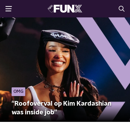
OMG
''Roofoverval op Kim Kardashian
was inside job''