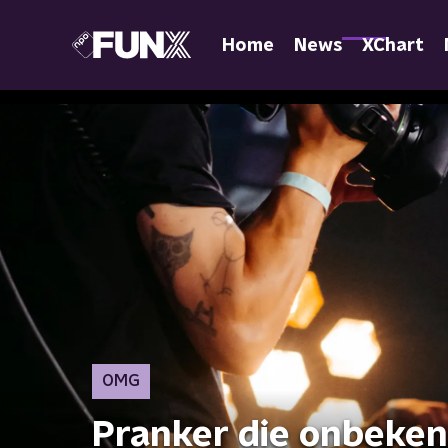
Home
News
XChart
OMG
Pranker die onbeken