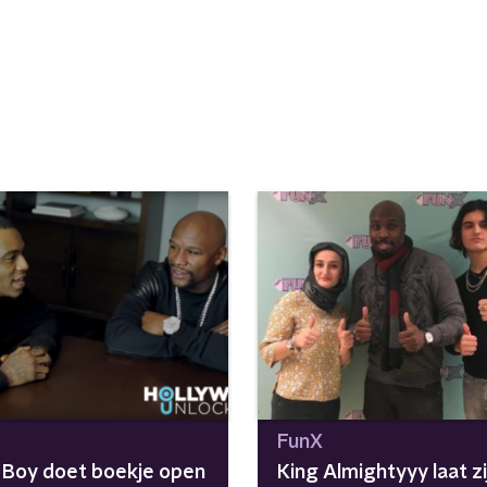
FunX
a Boy doet boekje open
King Almightyyy laat zi