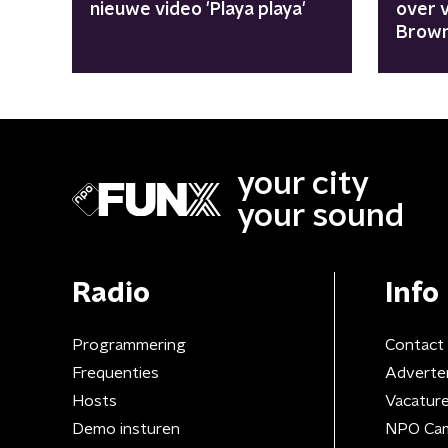
nieuwe video 'Playa playa'
over 
Brown
your city
your sound
Radio
Info
Programmering
Contact
Frequenties
Adverte
Hosts
Vacatur
Demo insturen
NPO Ca