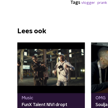
Tags
vlogger
prank
Lees ook
Music
OMG
FunX Talent NIVI dropt
Soulj