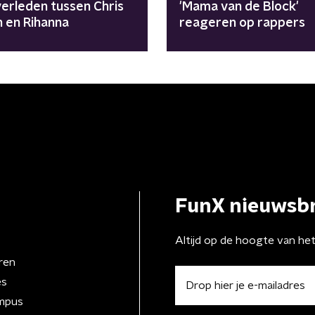
verleden tussen Chris
'Mama van de Block'
 en Rihanna
reageren op rappers
FunX nieuwsbr
Altijd op de hoogte van he
ren
es
mpus