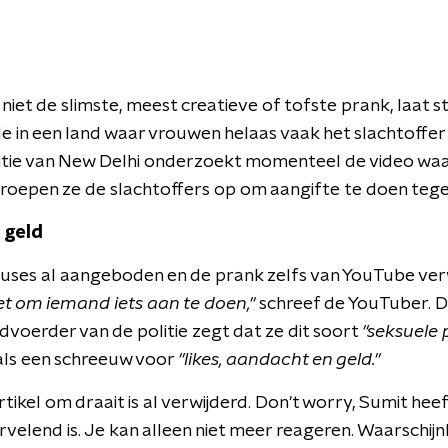
niet de slimste, meest creatieve of tofste prank, laat st
de in een land waar vrouwen helaas vaak het slachtoffer 
litie van New Delhi onderzoekt momenteel de video wa
roepen ze de slachtoffers op om aangifte te doen teg
 geld
xcuses al aangeboden en de prank zelfs van YouTube ver
et om iemand iets aan te doen,"
schreef de YouTuber. De
dvoerder van de politie zegt dat ze dit soort
"seksuele 
als een schreeuw voor
"likes, aandacht en geld."
rtikel om draait is al verwijderd. Don't worry, Sumit h
ervelend is. Je kan alleen niet meer reageren. Waarschijnl