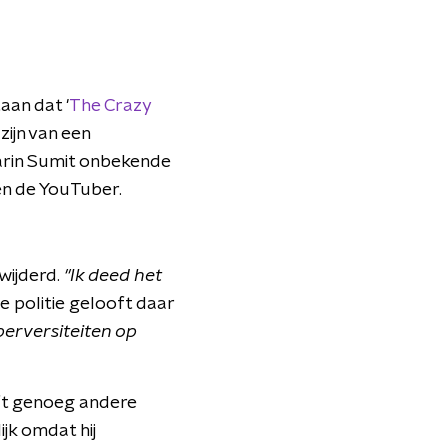
aan dat '
The Crazy
zijn van een
arin Sumit onbekende
en de YouTuber.
wijderd.
"Ik deed het
 politie gelooft daar
perversiteiten op
eeft genoeg andere
ijk omdat hij