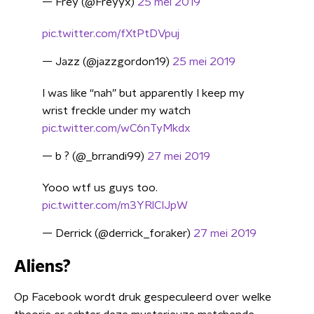
— Frey (@Freyyx)
25 mei 2019
pic.twitter.com/fXtPtDVpuj
— Jazz (@jazzgordon19)
25 mei 2019
I was like “nah” but apparently I keep my
wrist freckle under my watch
pic.twitter.com/wC6nTyMkdx
— b ? (@_brrandi99)
27 mei 2019
Yooo wtf us guys too.
pic.twitter.com/m3YRlCIJpW
— Derrick (@derrick_foraker)
27 mei 2019
Aliens?
Op Facebook wordt druk gespeculeerd over welke