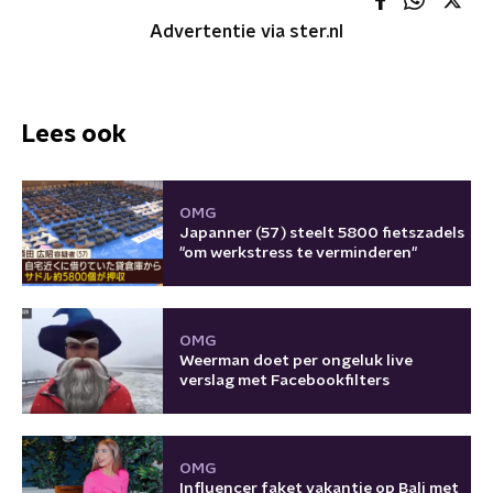
Advertentie via ster.nl
Lees ook
OMG
Japanner (57) steelt 5800 fietszadels
"om werkstress te verminderen"
OMG
Weerman doet per ongeluk live
verslag met Facebookfilters
OMG
Influencer faket vakantie op Bali met