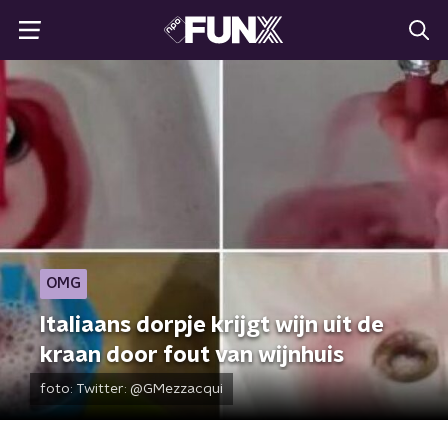
OMG
Italiaans dorpje krijgt wijn uit de
kraan door fout van wijnhuis
foto:
Twitter: @GMezzacqui