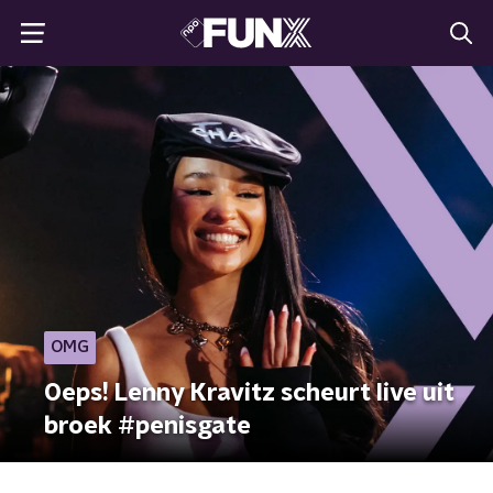
OMG
Oeps! Lenny Kravitz scheurt live uit
broek #penisgate