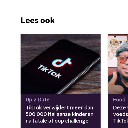
Lees ook
Up 2 Date
Food
TikTok verwijdert meer dan
Deze v
500.000 Italiaanse kinderen
voeds
na fatale afloop challenge
TikTok