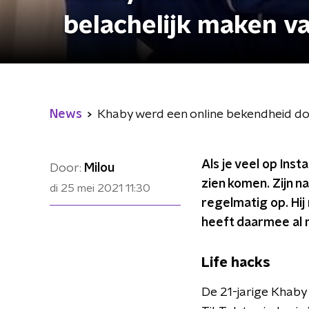
belachelijk maken va
News
Khaby werd een online bekendheid doo
Als je veel op Ins
Door:
Milou
zien komen. Zijn n
di 25 mei 2021
11:30
regelmatig op. Hij
heeft daarmee al 
Life hacks
De 21-jarige Khaby 