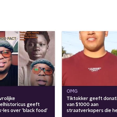
OMG
rolijke
Tiktokker geeft donat
elhistoricus geeft
van $1000 aan
-les over 'black food'
straatverkopers die h
zwaar hebben