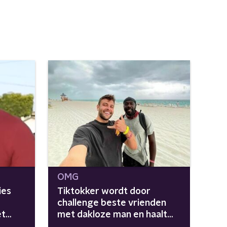
OMG
ies
Tiktokker wordt door
challenge beste vrienden
et
met dakloze man en haalt
10k voor hem op