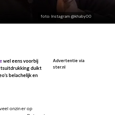
foto:
Instagram @khaby00
Advertentie via
e
wel eens voorbij
ster.nl
htsuitdrukking duikt
o's belachelijk en
veel onzin er op