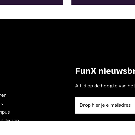
FunX nieuwsbr
Altijd op de hoogte van he
ren
es
mpus
d de app