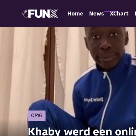
Home
News
XChart
OMG
Khaby werd een onli