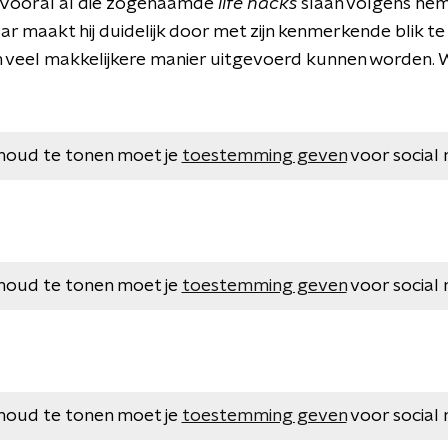
s. Vooral al die zogenaamde
life hacks
slaan volgens hem
 maar maakt hij duidelijk door met zijn kenmerkende blik t
 veel makkelijkere manier uitgevoerd kunnen worden.
houd te tonen moet je
toestemming geven
voor social 
houd te tonen moet je
toestemming geven
voor social 
houd te tonen moet je
toestemming geven
voor social 