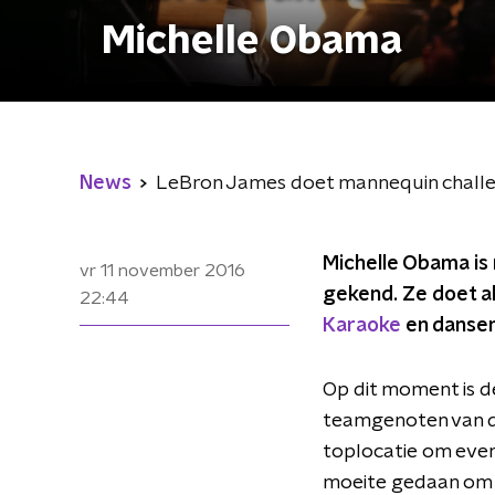
Michelle Obama
News
LeBron James doet mannequin chall
Michelle Obama is 
vr 11 november 2016
gekend. Ze doet a
22:44
Karaoke
en dansen
Op dit moment is d
teamgenoten van 
toplocatie om even 
moeite gedaan om B