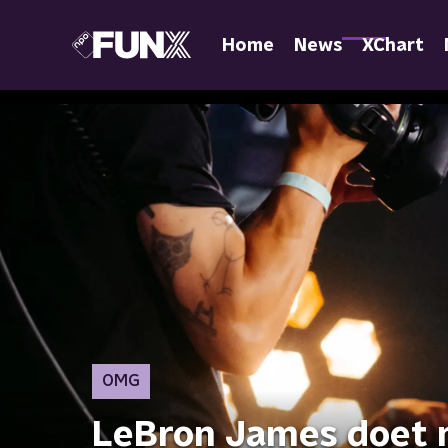
Home
News
XChart
OMG
LeBron James doet 