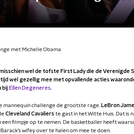
enge met Michelle Obama
misschien wel de tofste First Lady die de Verenigde S
ltijd wel gezellig mee met opvallende acties waarond
 bij
Ellen Degeneres
.
e mannequin challenge de grootste rage.
LeBron Jam
de
Cleveland Cavaliers
te gast in het Witte Huis. Dat is n
een filmpje op te nemen. De basketballer heeft waarschi
arack's wifey over te halen om mee te doen.