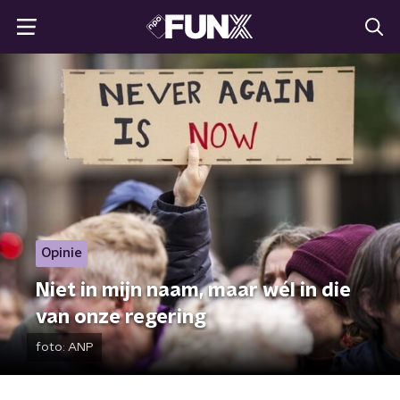
Opinie
Niet in mijn naam, maar wél in die
van onze regering
foto:
ANP