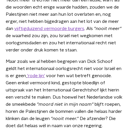
'Nooit meer’ is echter niet meer dan een illusie, want als
die woorden echt enige waarde hadden, zouden we de
Palestijnen niet meer aan hun lot overlaten en, nog
erger, niet hebben bijgedragen aan het lot van de meer
dan
vijftigduizend vermoorde burgers
. Als
"nooit meer"
de waarheid zou zijn, zou Israël niet wegkomen met
oorlogsmisdaden en zou het internationaal recht niet
verder onder druk komen te staan.
Maar zoals we al hebben begrepen van Dick Schoof
geldt het internationaal oorlogsrecht niet voor Israël en
is er geen
'rode lijn'
voor hen wat betreft genocide.
Geen enkel vermoord kind, gestopte bloedlijn of
uitspraak van het Internationaal Gerechtshof lijkt hierin
een verschil te maken. Dus hoewel het Nederlandse volk
de smeekbede
"moord niet in mijn naam"
blijft roepen,
horen de Palestijnen de bommen vallen die helaas harder
klinken dan de leugen
"nooit meer."
De afzender? Die
doet dat helaas wél in naam van onze regering.