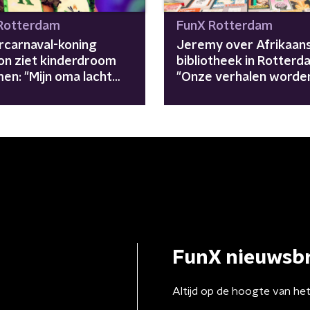
Rotterdam
FunX Rotterdam
carnaval-koning
Jeremy over Afrikaan
on ziet kinderdroom
bibliotheek in Rotterd
en: "Mijn oma lacht
"Onze verhalen worde
oven"
onvolledig verteld"
FunX nieuwsbr
Altijd op de hoogte van he