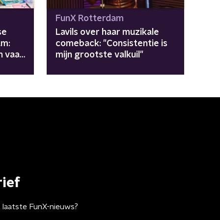
FunX Rotterdam
se
Lavils over haar muzikale
am:
comeback: "Consistentie is
n vaak
mijn grootste valkuil"
ief
t laatste FunX-nieuws?