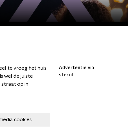
Advertentie via
veel te vroeg het huis
ster.nl
s wel de juiste
straat op in
media cookies.