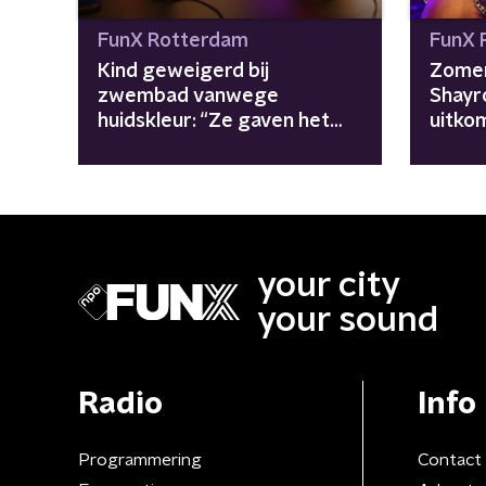
FunX Rotterdam
FunX 
Kind geweigerd bij
Zomer
zwembad vanwege
Shayr
huidskleur: “Ze gaven het
uitkom
aan ons toe, maar niet
van b
publiekelijk”
your city
your sound
Radio
Info
Programmering
Contact