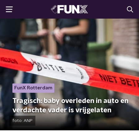
FunX Rotterdam
Tragisch: baby overleden in auto en
verdachte vader is vrijgelaten
foto:
ANP