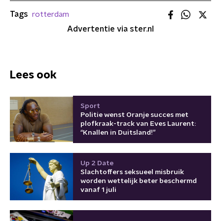
Tags
rotterdam
Advertentie via ster.nl
Lees ook
Sport
Politie wenst Oranje succes met
plofkraak-track van Eves Laurent:
“Knallen in Duitsland!”
Up 2 Date
Slachtoffers seksueel misbruik
worden wettelijk beter beschermd
vanaf 1 juli