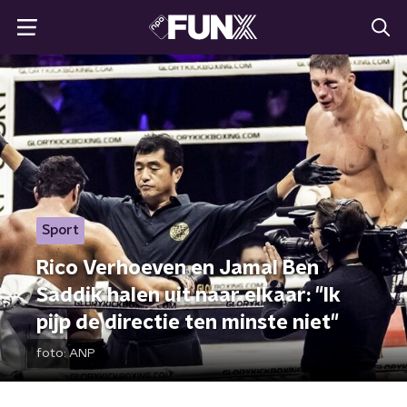
Sport
Rico Verhoeven en Jamal Ben
Saddik halen uit naar elkaar: "Ik
pijp de directie ten minste niet"
foto:
ANP