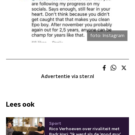
foto:
Instagram
Advertentie via ster.nl
Lees ook
Sport
Rico Verhoeven over rivaliteit met
Badr Hari: "Ik werd als de 'good guy'