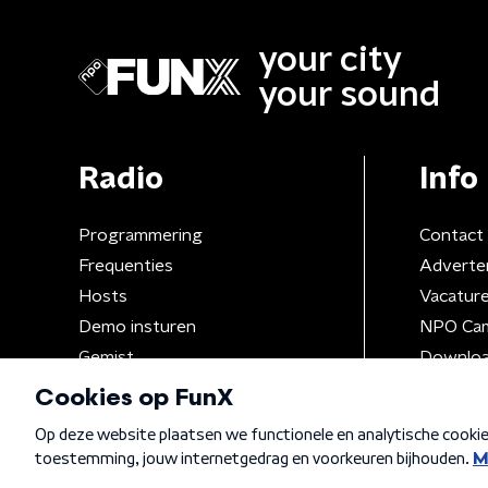
your city
your sound
Radio
Info
Programmering
Contact
Frequenties
Adverte
Hosts
Vacatur
Demo insturen
NPO Ca
Gemist
Downloa
Algemene voorwaarden
Privacybeleid