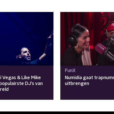
FunX
i Vegas & Like Mike
Numidia gaat trapnu
populairste DJ's van
uitbrengen
reld