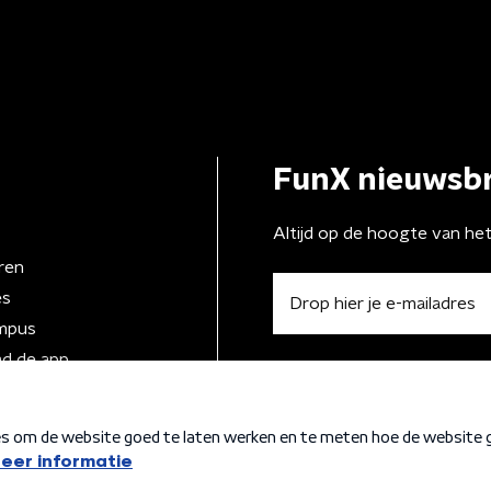
FunX nieuwsbr
Altijd op de hoogte van he
ren
es
mpus
d de app