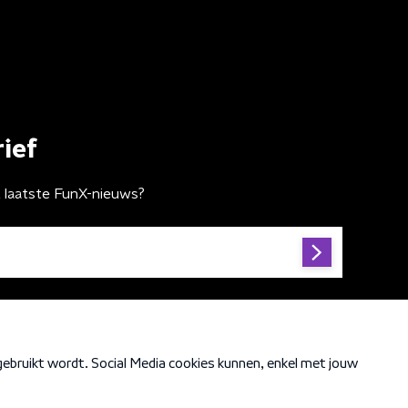
ief
t laatste FunX-nieuws?
Cookiebeleid