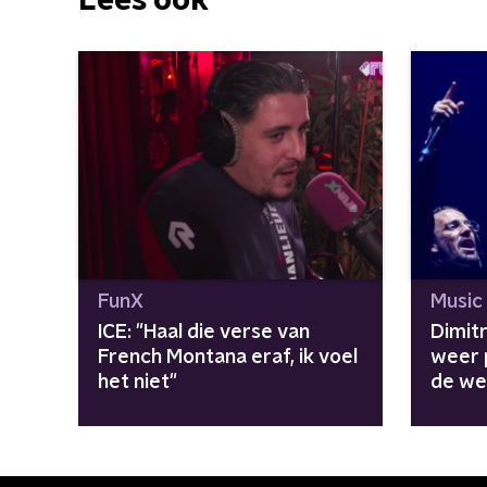
Lees ook
FunX
Music
ICE: "Haal die verse van
Dimitr
French Montana eraf, ik voel
weer 
het niet"
de we