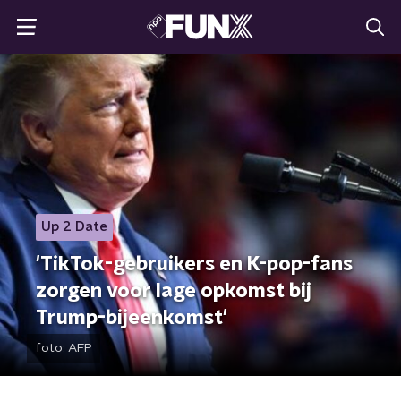
Up 2 Date
'TikTok-gebruikers en K-pop-fans
zorgen voor lage opkomst bij
Trump-bijeenkomst'
foto:
AFP