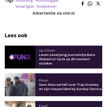
Tags
Hoodvlog
Hoodvlogger
Ismail Ilgün
Kickboksen
Advertentie via ster.nl
Lees ook
Up 2 Date
Leven zevenjarig journalistje Bana
Alabed uit Syrië op dit moment
onzeker
Music
Sevn Alias vertelt over Trap Grammy
en zijn nieuwe label bij Sunday Service
FunX