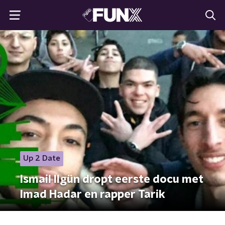
Up 2 Date
Ismail Ilgün dropt eerste docu met
Imad Hadar en rapper Tarik