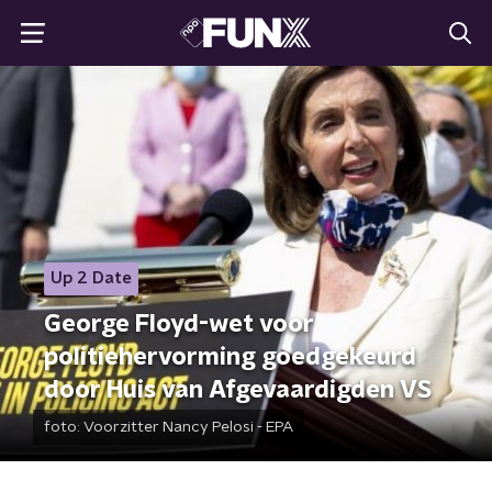
Up 2 Date
George Floyd-wet voor
politiehervorming goedgekeurd
door Huis van Afgevaardigden VS
foto:
Voorzitter Nancy Pelosi - EPA