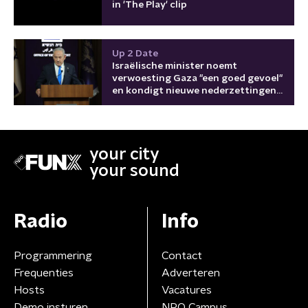
in 'The Play' clip
Up 2 Date
Israëlische minister noemt
verwoesting Gaza "een goed gevoel"
en kondigt nieuwe nederzettingen
aan
your city
your sound
Radio
Info
Programmering
Contact
Frequenties
Adverteren
Hosts
Vacatures
Demo insturen
NPO Campus