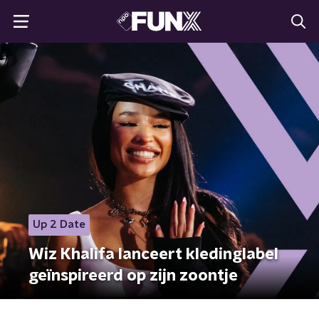
Up 2 Date
Wiz Khalifa lanceert kledinglabel
geïnspireerd op zijn zoontje