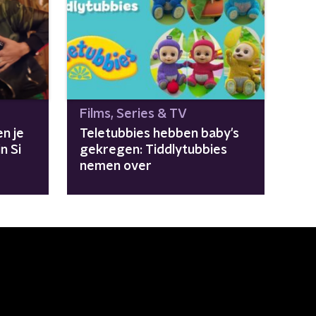
Films, Series & TV
n je
Teletubbies hebben baby's
n Si
gekregen: Tiddlytubbies
nemen over