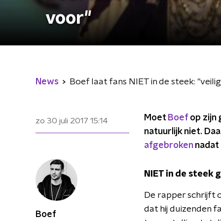
voor"
News
Boef laat fans NIET in de steek: "veili
Moet
Boef
op zijn
zo 30 juli 2017
15:14
natuurlijk niet. D
afgebroken
nadat 
NIET in de steek 
De rapper schrijft 
dat hij duizenden f
Boef