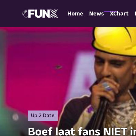
Home
News
XChart
Up 2 Date
Boef laat fans NIET i