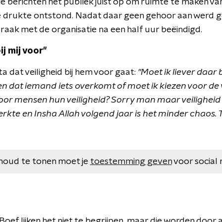
die berichten het publiek juist op om ruimte te maken v
de drukte ontstond. Nadat daar geen gehoor aan werd 
raak met de organisatie na een half uur beëindigd.
ij mij voor"
ta dat veiligheid bij hem voor gaat:
"Moet ik liever daar 
 dat iemand iets overkomt of moet ik kiezen voor de 
r mensen hun veiligheid? Sorry man maar veiligheid ga
erkte en Insha Allah volgend jaar is het minder chaos.
houd te tonen moet je
toestemming geven
voor social 
oef lijken het niet te begrijpen, maar die worden door