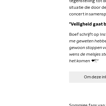
tegenstelling tot 
situatie die door 
concert in samensp
"Veiligheid gaat b
Boef schrijft op Ins
me geweten hebben
gewoon stoppen voo
wens de meisjes st
het komen ❤?."
Om deze in
Sommige fans van B