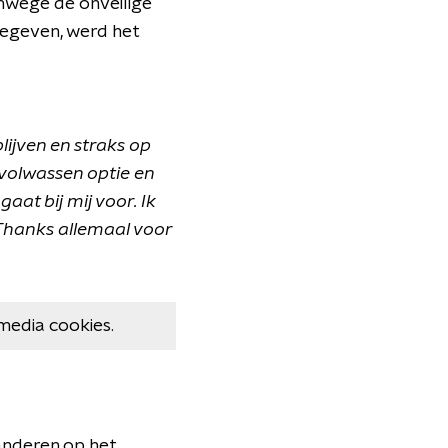
anwege de onveilige
gegeven, werd het
blijven en straks op
volwassen optie en
at bij mij voor. Ik
 Thanks allemaal voor
media cookies.
 anderen op het