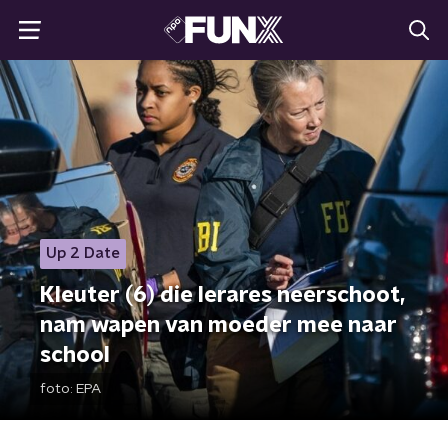
Up 2 Date
Kleuter (6) die lerares neerschoot,
nam wapen van moeder mee naar
school
foto:
EPA