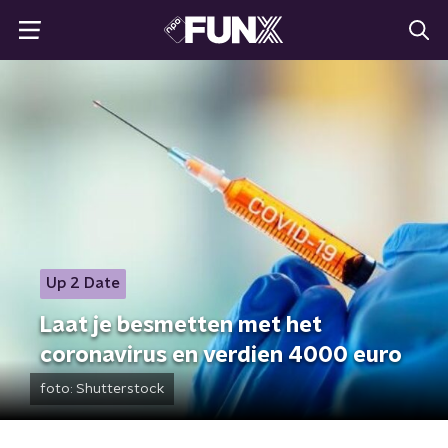
Up 2 Date
Laat je besmetten met het
coronavirus en verdien 4000 euro
foto:
Shutterstock