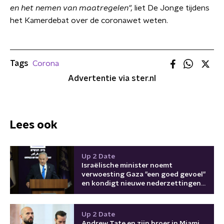
en het nemen van maatregelen",
liet De Jonge tijdens
het Kamerdebat over de coronawet weten.
Tags
Corona
Advertentie via ster.nl
Lees ook
Up 2 Date
Israëlische minister noemt
verwoesting Gaza "een goed gevoel"
en kondigt nieuwe nederzettingen
aan
Up 2 Date
Andrew Tate en zijn broer in Miami