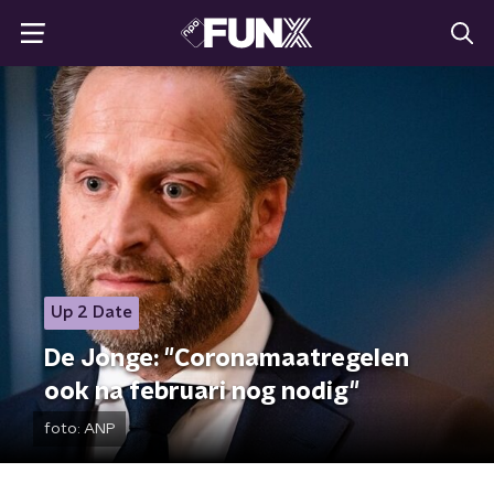
Up 2 Date
De Jonge: "Coronamaatregelen
ook na februari nog nodig"
foto:
ANP