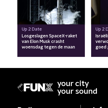
Up 2 Date
Up 2 
Losgeslagen SpaceX-raket
Israël
van Elon Musk crasht
verwo
woensdag tegen de maan
goed 
nieuw
your city
your sound