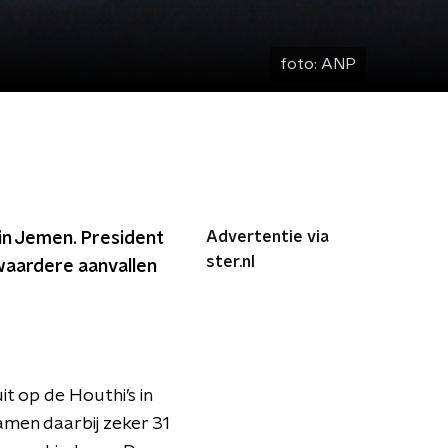
foto:
ANP
Advertentie via
in Jemen. President
ster.nl
waardere aanvallen
 op de Houthi’s in
men daarbij zeker 31