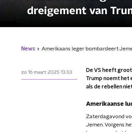
dreigement van Tru
News
Amerikaans leger bombardeert Jemen
De VS heeft groot
zo 16 maart 2025
13:33
Trump noemt het 
als de rebellen ni
Amerikaanse luc
Zaterdagavond voer
Jemen. Volgens het