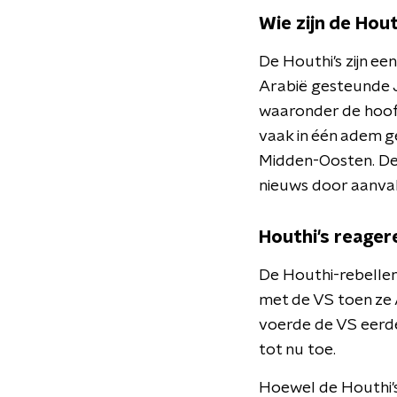
Wie zijn de Hout
De Houthi's zijn een
Arabië gesteunde J
waaronder de hoofd
vaak in één adem g
Midden-Oosten. De 
nieuws door aanval
Houthi's reage
De Houthi-rebellen,
met de VS toen ze 
voerde de VS eerder
tot nu toe.
Hoewel de Houthi's