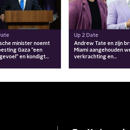
Date
Up 2 Date
ische minister noemt
Andrew Tate en zijn br
esting Gaza "een
Miami aangehouden w
gevoel" en kondigt
verkrachting en
e nederzettingen aan
mensenhandel