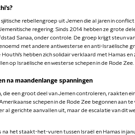
hi's?
 sjiitische rebellengroep uit Jemen die al jaren in conflic
emenitische regering. Sinds 2014 hebben ze grote dele
stad Sanaa, onder controle. De groep krijgt steun van
enoemd met andere antiwesterse en anti-Israëlische gr
Houthi’s hebben zich solidair verklaard met Hamas en zi
len op Israëlische en westerse schepen in de Rode Zee.
ren na maandenlange spanningen
 die een groot deel van Jemen controleren, raakten ein
Amerikaanse schepen in de Rode Zee begonnen aan te va
 al gerichte aanvallen uit, maar de escalatie van dit 
 na het staakt-het-vuren tussen Israël en Hamas in jan