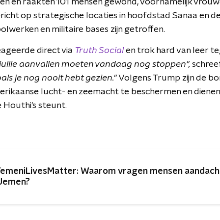
en en raakten 101 mensen gewond, voornamelijk vrouwe
richt op strategische locaties in hoofdstad Sanaa en de
olwerken en militaire bases zijn getroffen.
ageerde direct via
Truth Social
en trok hard van leer te
en jullie aanvallen moeten vandaag nog stoppen",
schreef 
oals je nog nooit hebt gezien."
Volgens Trump zijn de 
rikaanse lucht- en zeemacht te beschermen en dienen
e Houthi's steunt.
emeniLivesMatter: Waarom vragen mensen aandacht 
 Jemen?