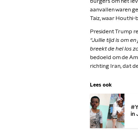
burgers om het lev
aanvallen waren ge
Taiz, waar Houthi-b
President Trump re
“Jullie tijd is om 
breekt de hel los z
bedoeld om de Ame
richting Iran, dat d
Lees ook
#Y
in