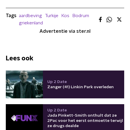
Tags
aardbeving
Turkije
Kos
Bodrum
griekenland
Advertentie via ster.nl
Lees ook
Up 2 Date
Zanger (41) Linkin Park overleden
Up 2 Date
Jada Pinkett-Smith onthult dat ze
2Pac voor het eerst ontmoette terwijl
ze drugs dealde