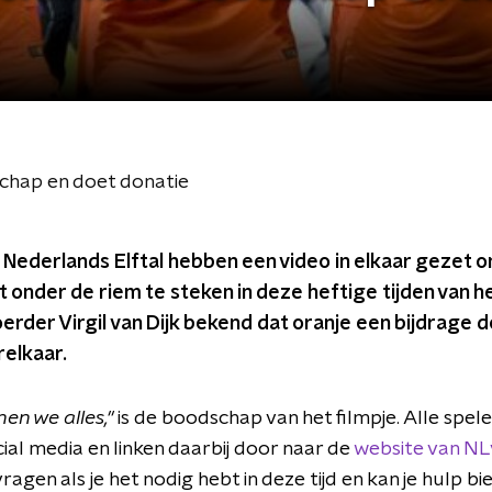
chap en doet donatie
 Nederlands Elftal hebben een video in elkaar gezet 
 onder de riem te steken in deze heftige tijden van he
rder Virgil van Dijk bekend dat oranje een bijdrage d
relkaar.
en we alles,"
is de boodschap van het filmpje. Alle spel
ial media en linken daarbij door naar de
website
van NL
ragen als je het nodig hebt in deze tijd en kan je hulp bie