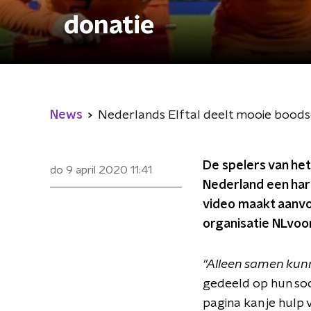
donatie
News
Nederlands Elftal deelt mooie boods
De spelers van het
do 9 april 2020
11:41
Nederland een hart
video maakt aanvoe
organisatie NLvoo
"Alleen samen kunn
gedeeld op hun soc
pagina kan je hulp v