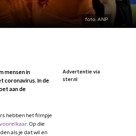
foto:
ANP
Advertentie via
om mensen in
ster.nl
t coronavirus. In de
oet aan de
ers hebben het filmpje
voorelkaar
. Op die
den als je dat wil en