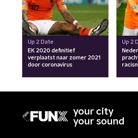
Up 2 Date
Up 2 
EK 2020 definitief
Neder
verplaatst naar zomer 2021
prach
door coronavirus
racis
Estla
your city
your sound