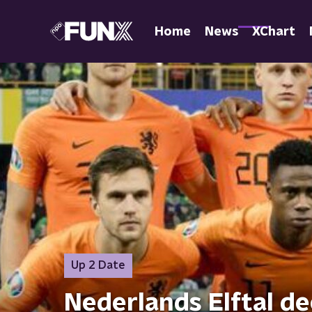
Home
News
XChart
Up 2 Date
Nederlands Elftal d