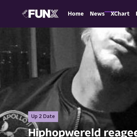
Home
News
XChart
Up 2 Date
Hiphopwereld reagee