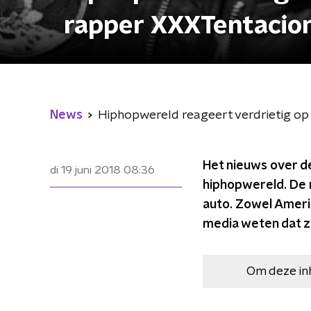
rapper XXXTentacio
News
Hiphopwereld reageert verdrietig o
Het nieuws over d
di 19 juni 2018
08:36
hiphopwereld. De 
auto. Zowel Amerik
media weten dat ze 
Om deze in