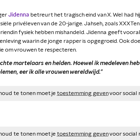
ger
Jidenna
betreurt het tragisch eind van X. Wel had h
siële privéleven van de 20-jarige. Jahseh, zoals XXXTen
vriendin fysiek hebben mishandeld. Jidenna geeft voora
leving waarin de jonge rapper is opgegroeid. Ook doet
ie om vrouwen te respecteren.
echte martelaars en helden. Hoewel ik medeleven he
emen, eer ik alle vrouwen wereldwijd."
houd te tonen moet je
toestemming geven
voor social 
houd te tonen moet je
toestemming geven
voor social 