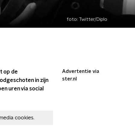
foto:
Twitter/Diplo
Advertentie via
t op de
ster.nl
odgeschoten in zijn
en uren via social
media cookies.