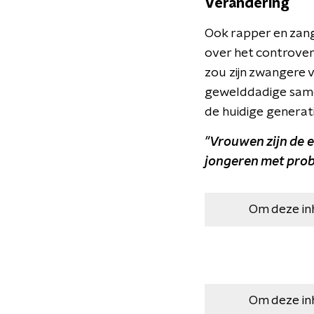
Verandering
Ook rapper en zan
over het controver
zou zijn zwangere 
gewelddadige samen
de huidige generat
"Vrouwen zijn de 
jongeren met probl
Om deze in
Om deze in