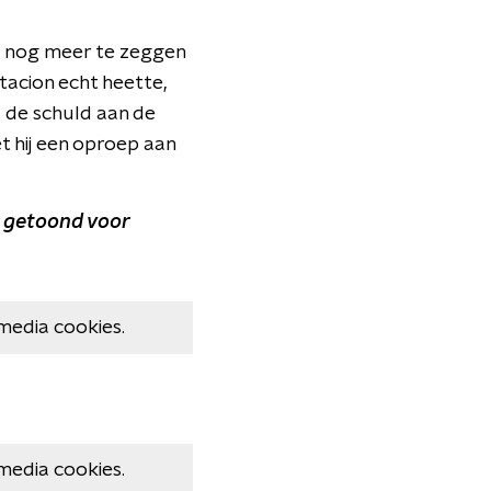
ij nog meer te zeggen
tacion echt heette,
l de schuld aan de
 hij een oproep aan
b getoond voor
media cookies.
media cookies.