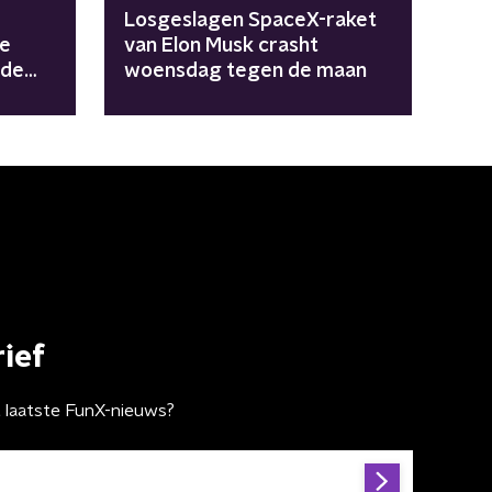
Losgeslagen SpaceX-raket
de
van Elon Musk crasht
 de
woensdag tegen de maan
ief
t laatste FunX-nieuws?