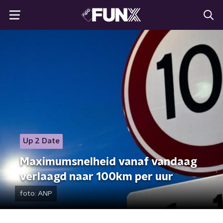
Up 2 Date
Maximumsnelheid vanaf vandaag
verlaagd naar 100km per uur
foto:
ANP