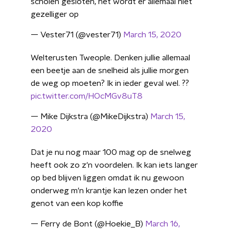
scholen gesloten, het wordt er allemaal niet
gezelliger op
— Vester71 (@vester71)
March 15, 2020
Welterusten Tweople. Denken jullie allemaal
een beetje aan de snelheid als jullie morgen
de weg op moeten? Ik in ieder geval wel. ??
pic.twitter.com/HOcMGv8uT8
— Mike Dijkstra (@MikeDijkstra)
March 15,
2020
Dat je nu nog maar 100 mag op de snelweg
heeft ook zo z'n voordelen. Ik kan iets langer
op bed blijven liggen omdat ik nu gewoon
onderweg m'n krantje kan lezen onder het
genot van een kop koffie
— Ferry de Bont (@Hoekie_B)
March 16,