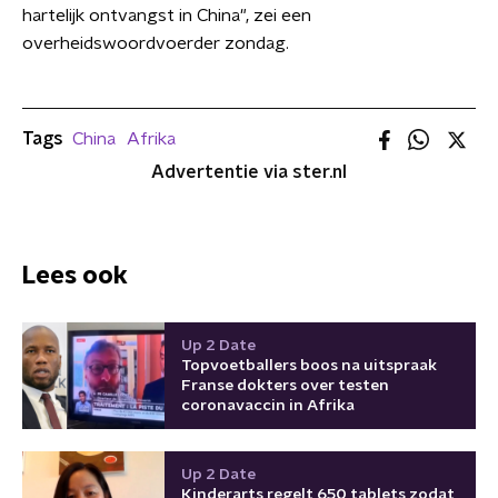
hartelijk ontvangst in China", zei een
overheidswoordvoerder zondag.
Tags
China
Afrika
Advertentie via ster.nl
Lees ook
Up 2 Date
Topvoetballers boos na uitspraak
Franse dokters over testen
coronavaccin in Afrika
Up 2 Date
Kinderarts regelt 650 tablets zodat