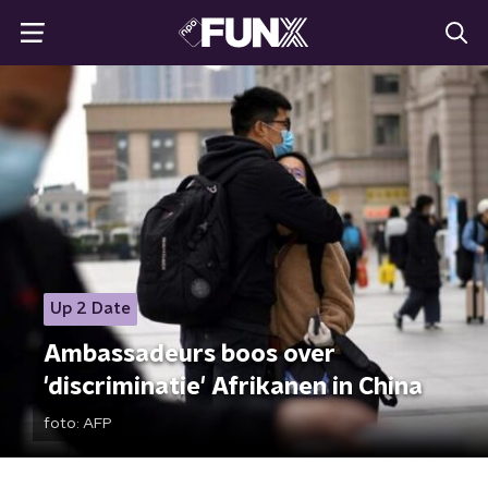
Up 2 Date
Ambassadeurs boos over
'discriminatie' Afrikanen in China
foto:
AFP