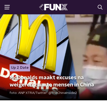
Up 2 Date
McDonalds maakt excuses na
weigeren zwarte mensen in China
foto:
ANP XTRA/Twitter: @TheChinaInside2