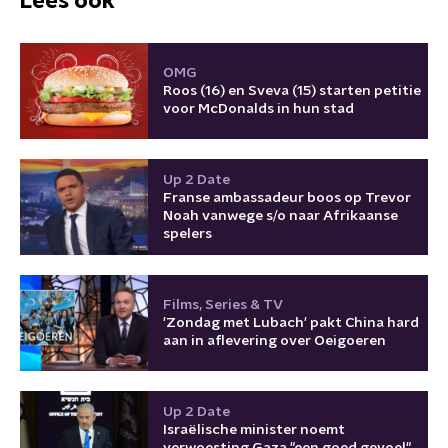
Lees ook
OMG
Roos (16) en Sveva (15) starten petitie
voor McDonalds in hun stad
Up 2 Date
Franse ambassadeur boos op Trevor
Noah vanwege s/o naar Afrikaanse
spelers
Films, Series & TV
'Zondag met Lubach' pakt China hard
aan in aflevering over Oeigoeren
Up 2 Date
Israëlische minister noemt
verwoesting Gaza "een goed gevoel"