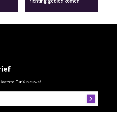
richting gebied komen"
ief
t laatste FunX-nieuws?