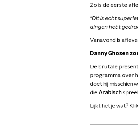
Zo is de eerste afl
"Dit is echt super
dingen hebt gedraai
Vanavond is afleve
Danny Ghosen zoek
De brutale presenta
programma over 
doet hij misschien
die
Arabisch
spreek
Lijkt het je wat? Kl