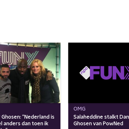
OMG
 Ghosen: "Nederland is
Salaheddine stalkt Da
l anders dan toen ik
Ghosen van PowNed