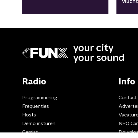
vluch
your city
your sound
Radio
Info
Programmering
Contact
Frequenties
Adverte
Hosts
Vacatur
Demo insturen
NPO Ca
Gemist
Downloa