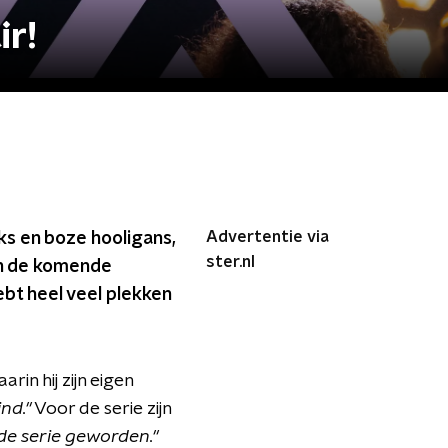
ir!
Advertentie via
s en boze hooligans,
ster.nl
in de komende
bt heel veel plekken
in hij zijn eigen
ind."
Voor de serie zijn
rde serie geworden."