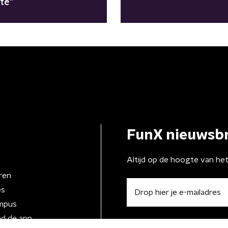
tte"
FunX nieuwsbr
Altijd op de hoogte van he
ren
es
mpus
d de app