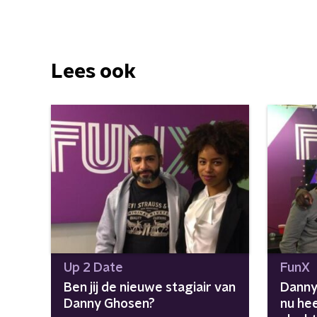
Lees ook
Up 2 Date
FunX
Ben jij de nieuwe stagiair van
Danny
Danny Ghosen?
nu hee