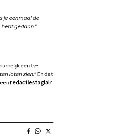
ls je eenmaal de
l hebt gedaan."
namelijk een tv-
ten laten zien."
En dat
 een
redactiestagiair