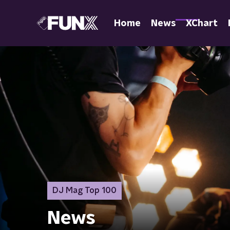
Home
News
XChart
DJ Mag Top 100
News