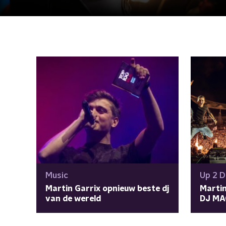
Music
Up 2 D
Martin Garrix opnieuw beste dj
Martin
van de wereld
DJ MA