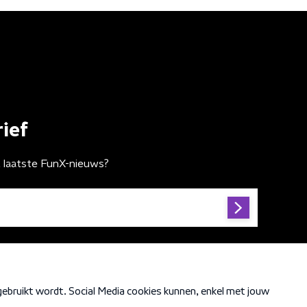
ief
t laatste FunX-nieuws?