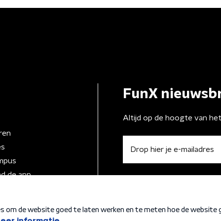
FunX nieuwsbr
Altijd op de hoogte van he
ren
es
mpus
d de app