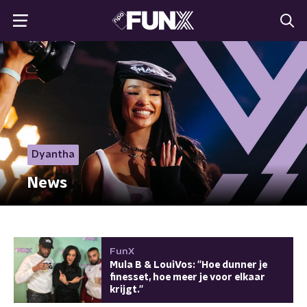
Dyantha
News
FunX
Mula B & LouiVos: ''Hoe dunner je
finesset, hoe meer je voor elkaar
krijgt.''