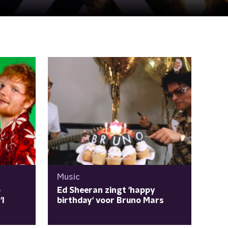
Music
p
Ed Sheeran zingt 'happy
'I
birthday' voor Bruno Mars