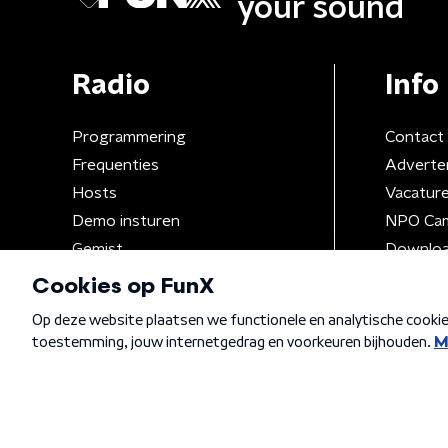
your sound
Radio
Info
Programmering
Contact
Frequenties
Adverte
Hosts
Vacatur
Demo insturen
NPO Ca
Gemist
Downloa
Algemene voorwaarden
Privacybeleid