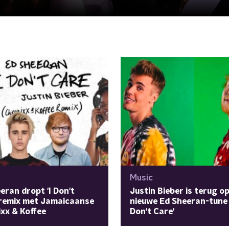
Music
eran dropt 'I Don't
Justin Bieber is terug o
-remix met Jamaicaanse
nieuwe Ed Sheeran-tune 
xx & Koffee
Don't Care'