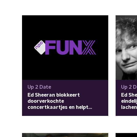
Up 2 Date
Up 2 D
Ed Sheeran blokkeert
Ed Sh
doorverkochte
eindel
concertkaartjes en helpt
lachen
'slachtoffers'