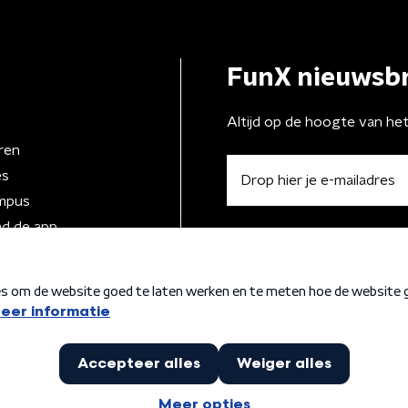
FunX nieuwsbr
Altijd op de hoogte van he
ren
es
mpus
d de app