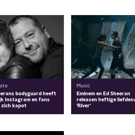
ate
Music
eerans bodyguard heeft
Eminem en Ed Sheeran
ijk Instagram en fans
releasen heftige liefdes
 zich kapot
'River'