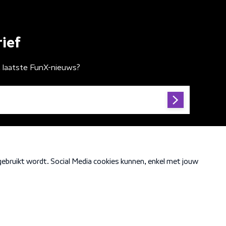
ief
t laatste FunX-nieuws?
Cookiebeleid