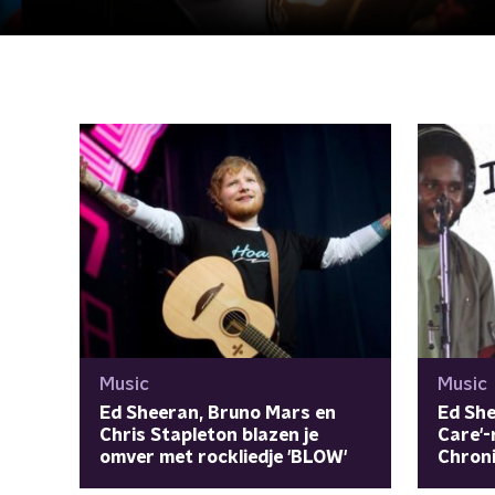
Music
Music
Ed Sheeran, Bruno Mars en
Ed She
Chris Stapleton blazen je
Care'
omver met rockliedje 'BLOW'
Chroni