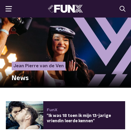
Jean Pierre van de Ven
News
FunX
"Ik was 18 toen ik mijn 13-jarige
vriendin leerde kennen"