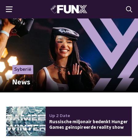
Syberië
News
Up 2 Date
Russische miljonair bedenkt Hunger
Games geïnspireerde reality show