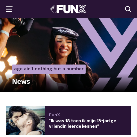
age ain't nothing but a number
News
FunX
"Ik was 18 toen ik mijn 13-jarige
vriendin leerde kennen"