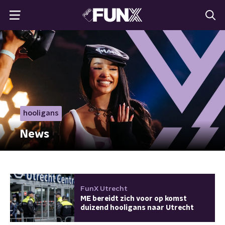
hooligans
News
FunX Utrecht
ME bereidt zich voor op komst
duizend hooligans naar Utrecht