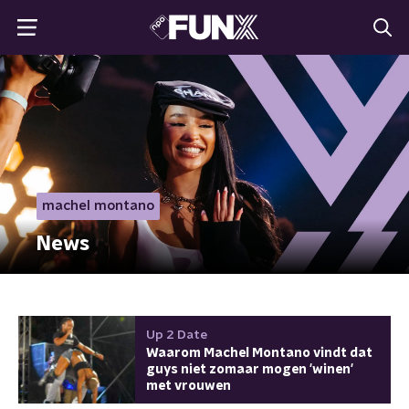
machel montano
News
Up 2 Date
Waarom Machel Montano vindt dat
guys niet zomaar mogen 'winen'
met vrouwen