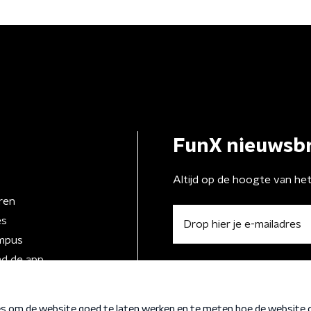
FunX nieuwsbr
Altijd op de hoogte van he
ren
es
mpus
d de app