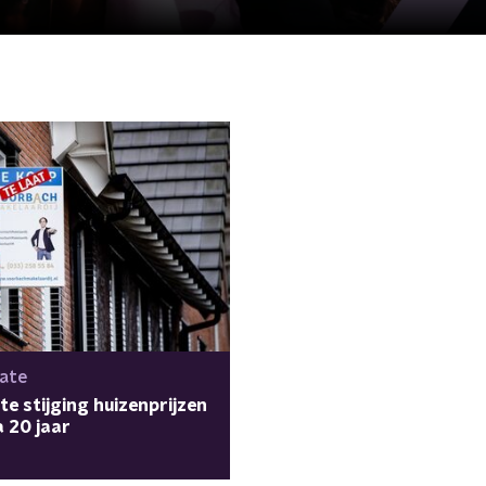
ate
e stijging huizenprijzen
a 20 jaar