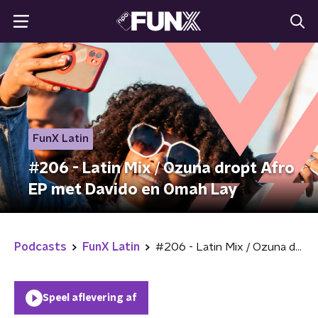
FunX Latin
#206 - Latin Mix / Ozuna dropt Afro
EP met Davido en Omah Lay
Podcasts
FunX Latin
#206 - Latin Mix / Ozuna dropt Afro EP met Davido en Omah Lay
Speel aflevering af