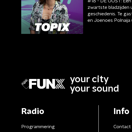
#18 - DE OOST: Een 
zwartste bladzijden 
geschiedenis. Te ga
en Joenoes Polnaija
your city
your sound
Radio
Info
Programmering
Contact