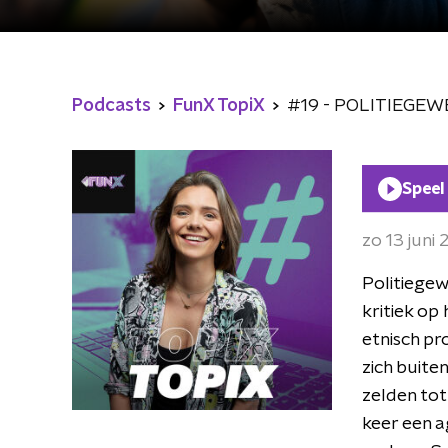
Podcasts
FunX TopiX
#19 - POLITIEGEWELD
Speel
zo 13 juni
Politiegew
kritiek op
etnisch pr
zich buite
zelden tot
keer een a