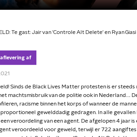
: Te gast: Jair van 'Controle Alt Delete' en Ryan Giasi
 aflevering af
 2021
eld! Sinds de Black Lives Matter protesten is er steeds
 het machtsmisbruik van de politie ook in Nederland…. D
ofileren, racisme binnen het korps of wanneer de manne
nproportioneel gewelddadig gedragen. In alle gevallen
 een veroordeling van een agent. De afgelopen 4 jaar is
gent veroordeeld voor geweld, terwijl er 722 aangiftes 