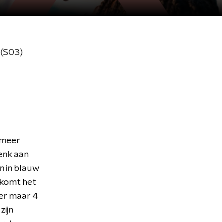
 (S03)
 meer
enk aan
n in blauw
 komt het
 er maar 4
zijn