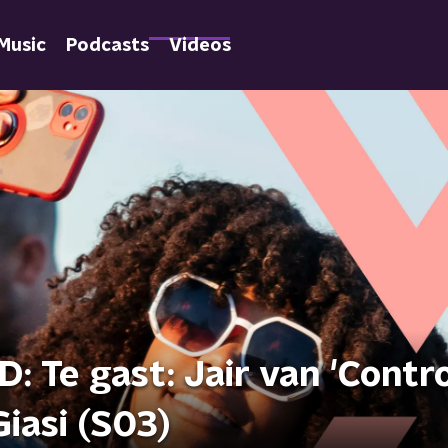
Music
Podcasts
Videos
 Te gast: Jair van 'Contr
Giasi (S03)