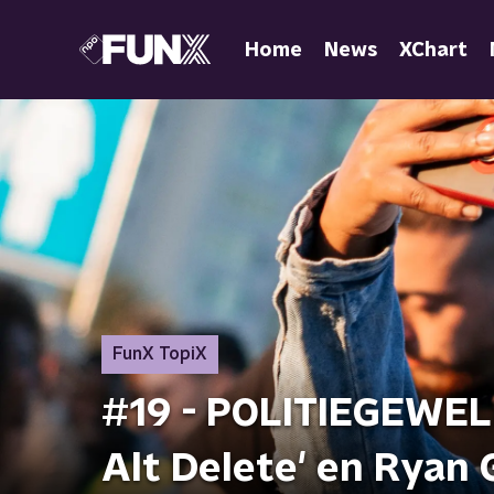
Home
News
XChart
FunX TopiX
#19 - POLITIEGEWELD:
Alt Delete' en Ryan 