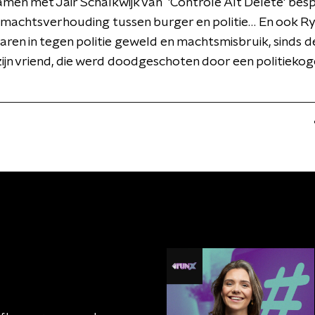
men met Jair Schalkwijk van 'Controle Alt Delete' bes
machtsverhouding tussen burger en politie… En ook Rya
l jaren in tegen politie geweld en machtsmisbruik, sinds 
ijn vriend, die werd doodgeschoten door een politiekog