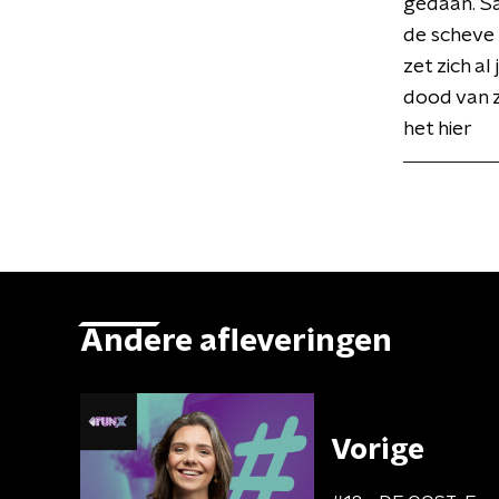
gedaan. Sa
de scheve 
zet zich a
dood van z
het hier
Andere afleveringen
Vorige