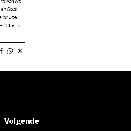
preken we
n Giasi
de brute
el. Check
Volgende