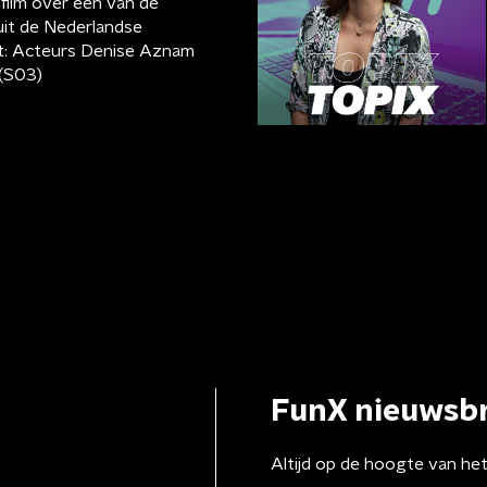
film over een van de
uit de Nederlandse
st: Acteurs Denise Aznam
 (S03)
FunX nieuwsbr
Altijd op de hoogte van he