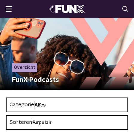
Overzicht
FunX Podcasts
Categorie
Sorteren