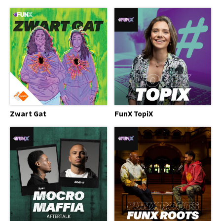
Zwart Gat
FunX TopiX