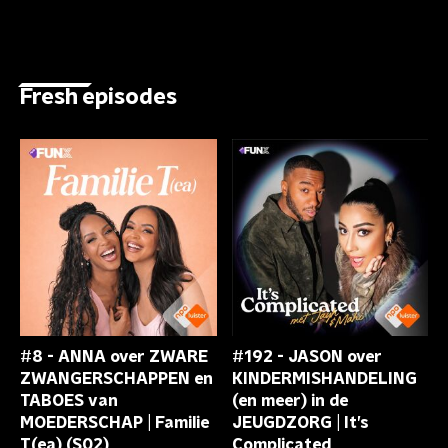
Fresh episodes
#8 - ANNA over ZWARE
#192 - JASON over
ZWANGERSCHAPPEN en
KINDERMISHANDELING
TABOES van
(en meer) in de
MOEDERSCHAP | Familie
JEUGDZORG | It’s
T(ea) (S02)
Complicated