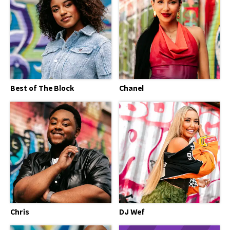
Best of The Block
Chanel
Chris
DJ Wef