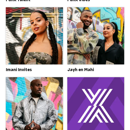
FunX Talent
FunX Vibes
Imani Invites
Jayh en Mahi