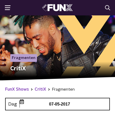
Fragmenten
CritiX
FunX Shows
CritiX
Fragmenten
Dag
07-05-2017