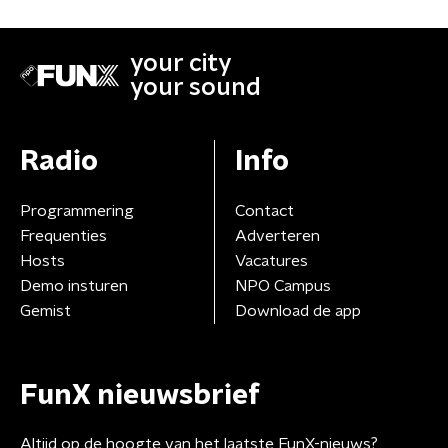
your city
your sound
Radio
Info
Programmering
Contact
Frequenties
Adverteren
Hosts
Vacatures
Demo insturen
NPO Campus
Gemist
Download de app
FunX nieuwsbrief
Altijd op de hoogte van het laatste FunX-nieuws?