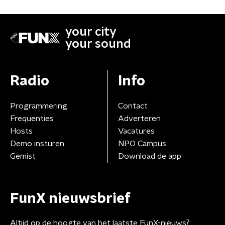
your city
your sound
Radio
Info
Programmering
Contact
Frequenties
Adverteren
Hosts
Vacatures
Demo insturen
NPO Campus
Gemist
Download de app
FunX nieuwsbrief
Altijd op de hoogte van het laatste FunX-nieuws?